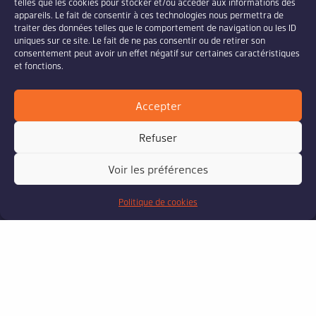
telles que les cookies pour stocker et/ou accéder aux informations des
appareils. Le fait de consentir à ces technologies nous permettra de
traiter des données telles que le comportement de navigation ou les ID
uniques sur ce site. Le fait de ne pas consentir ou de retirer son
consentement peut avoir un effet négatif sur certaines caractéristiques
et fonctions.
Accepter
Refuser
Voir les préférences
Politique de cookies
Contact / Infos
31 rue Georges Pompidou
97436, St Leu Ile de la Réunion
06 92 914 414
airreunion@gmail.com