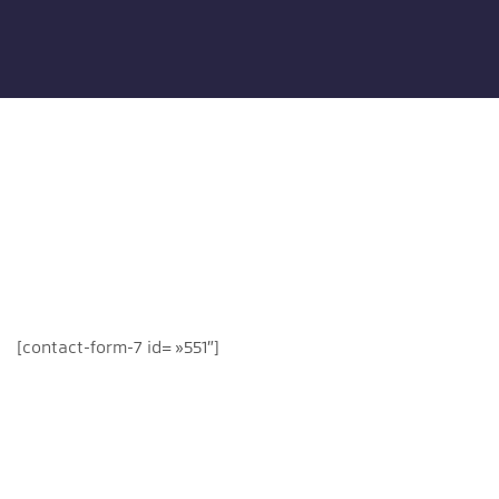
[contact-form-7 id= »551″]